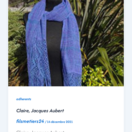
adherents
Claire, Jacques Aubert
filsmetiers24
/
14 décembre 2021