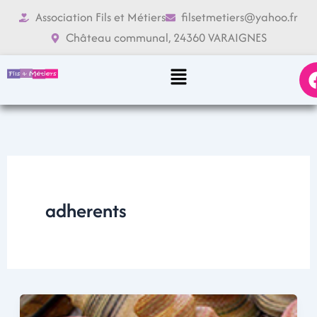
Aller
Association Fils et Métiers
filsetmetiers@yahoo.fr
au
Château communal, 24360 VARAIGNES
contenu
Menu
adherents