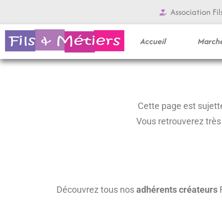
Aller
Association Fil
au
contenu
Accueil
Marché
Cette page est sujett
Vous retrouverez trè
Découvrez tous nos
adhérents créateurs
F