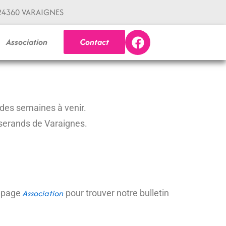
24360 VARAIGNES
F
Association
Contact
a
c
e
b
o
 des semaines à venir.
o
k
serands de Varaignes.
Association
a page
pour trouver notre bulletin