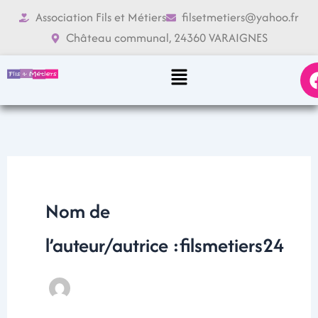
Aller
Association Fils et Métiers
filsetmetiers@yahoo.fr
au
Château communal, 24360 VARAIGNES
contenu
Menu
Nom de
l’auteur/autrice :filsmetiers24