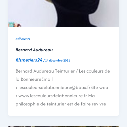
adherents
Bernard Audureau
filsmetiers24
/
14 décembre 2021
Bernard Audureau Teinturier / Les couleurs de
la BonnieureEmail
: lescouleursdelabonnieure@bbox.frSite web
: www.lescouleursdelabonnieure.fr Ma
philosophie de teinturier est de faire revivre