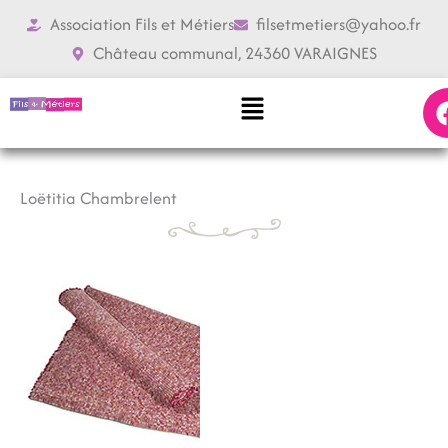
Aller
Association Fils et Métiers
filsetmetiers@yahoo.fr
au
Château communal, 24360 VARAIGNES
contenu
Menu
Loëtitia
Chambrelent