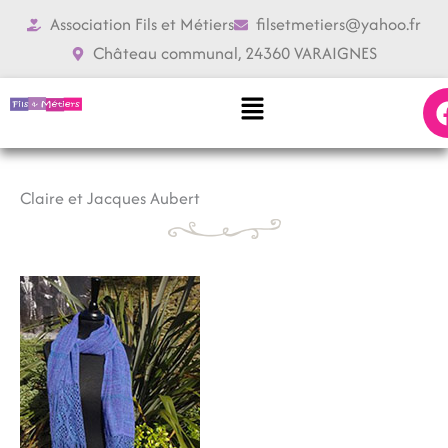
Aller
Association Fils et Métiers
filsetmetiers@yahoo.fr
au
Château communal, 24360 VARAIGNES
contenu
Menu
Claire et Jacques
Aubert